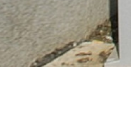
Stará památka s novým doplňkem sjednocené
ušlechtilým kamenickým pláštěm.
Návrh sestává z
historické synagogy - nemovité kulturní památky - a z
novostavby křídla na místě sanovaného tzv.
"šámesova domku". Rekonstrukce odstranila dvorní