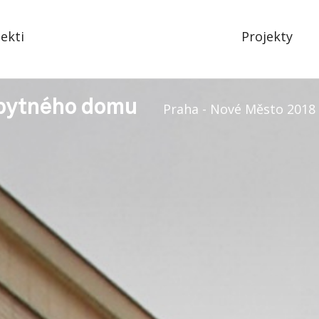
tekti
Projekty
obytného domu
Praha - Nové Město 2018