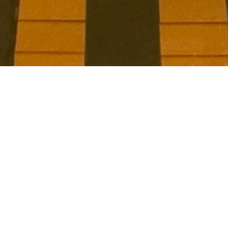
Interier restaurace s otevřenou kuchyní a centrálním
barem. Prostor je úzký, směřující do hloubi domu,
osvětlený denním světlem pouze zepředu - od vstupu.
Koncept je postavený na rozbití ortogonálního
stísněného prostoru vkládáním kosých obkladů a
nábytku. Důležitým prvkem byla světelná stěna
suplující chybějící okna. Interier navštívil a pochválil i
autor stolů a šermového světla nad barem -