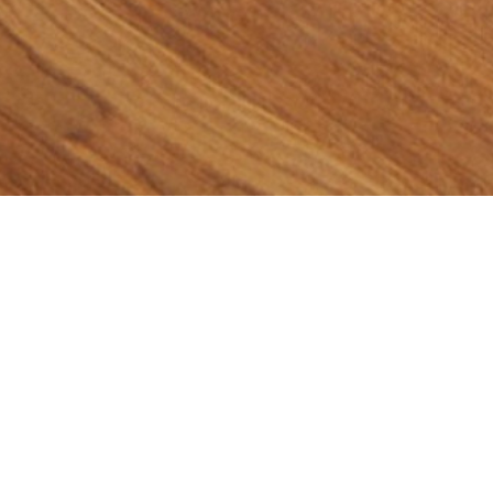
Inspirace 19. stoletím, revival pro soudobý
interiér.
Variace na měšťanské bydlení, jeho
konverze pro soudobý způsob života. Nasazení
většího měřítka, uvolnění prostor, noblesa.
Atmosféra, plnohodnotné bydlení v bloku.
Sloučení
dvou dezolátních bytů v jeden celek.
Typologický,