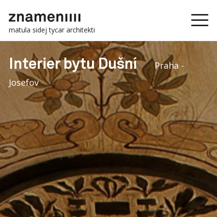
matula sidej tycar architekti
Interier bytu Dušní
Praha -
Josefov