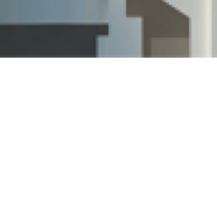
Ostrov sportu v centru města.
Koncept je
pokračováním tradice Štvanického ostrova,
využívaného -podobně jako ostatní pražské ostrovy-
pro volnočasové a sportovní aktivity. Záplavové území
ostrovů je obecně nevhodné k zástavbě, je to
limitované území, izolované řekou od města. V širší
lokalitě přitom postrádáme sportovní / fitness plochy
pro veřejnost, které byly a jsou vytlačovány z