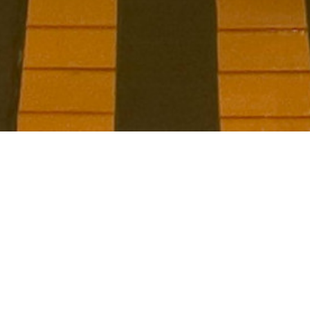
Interier restaurace s otevřenou kuchyní a centrálním
barem. Prostor je úzký, směřující do hloubi domu,
osvětlený denním světlem pouze zepředu - od vstupu.
Koncept je postavený na rozbití ortogonálního
stísněného prostoru vkládáním kosých obkladů a
nábytku. Důležitým prvkem byla světelná stěna